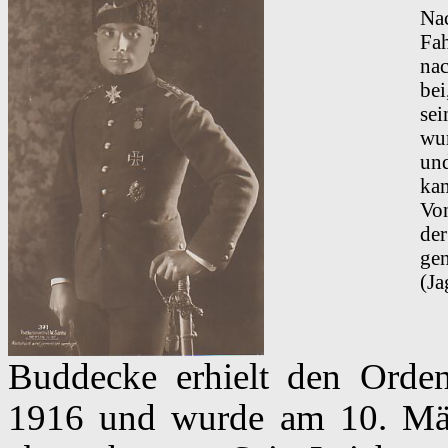
Na
Fah
nac
bei
se
wur
und
kam
Vo
de
ge
(Ja
Buddecke erhielt den Orden
1916 und wurde am 10. Mär